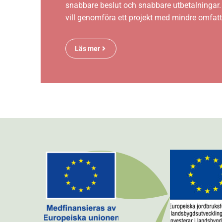
snabbare beslut och snabbare utbetalningar. 
vill genomföra ett projekt med mindre omfatt
Läs mer