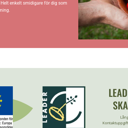
Helt enkelt smidigare för dig som
ning.
LEAD
SK
Lång
Kontaktuppgift