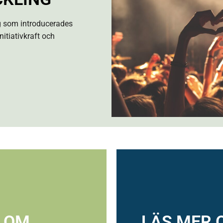
g som introducerades
nitiativkraft och
 OM
LÄS MER 