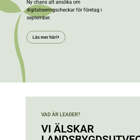
Ny chans att ansöka om
digitaliseringscheckar för företag i
september.
Läs mer här!
VAD ÄR LEADER?
VI ÄLSKAR
LANDSBYGDSUTVEC